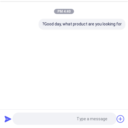
4:40 PM
Good day, what product are you looking for?
ویفر 4 اینچی LiNbO3 ویفر MgO دوپ کریستال نوری مقاوم در
برابر دمای بالا
ویفر LiNbO3
2022-11-30
2 نظرات