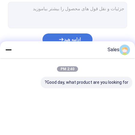
ویفر کوارتز تک کریستال
ویفر سیلیس ذوب شده
ویفر لیتیوم نیوبات
ادامه هید
ویفر لیتیوم تانتالات
Sales
ویفر یاقوت کبود
دسته بندی های ما
2:40 PM
اپتیک مادون قرمز
Good day, what product are you looking for?
ویفر سیلیکونی
ویفر لانگازیت
کریستال سوسوزن LYSO
ویفر پیزوالکتریک
ویفر LiNbO3
ویفر LiTaO3