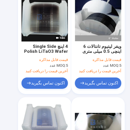
ویفر لیتیوم تانتالات 6
4 اینچ Single Side
اینچی 0.5 میلی متری
Polish LiTaO3 Wafer
برای اپتیک غیرخطی،
36Y 42Y صنعت موج
قیمت:
قابل مذاکره
قیمت:
قابل مذاکره
حسگرهای مادون قرمز
آکوستیک
5 عدد
MOQ:
5 عدد
MOQ:
غیرفعال
آخرین قیمت را دریافت کنید
آخرین قیمت را دریافت کنید
اکنون تماس بگیرید
اکنون تماس بگیرید
خونه
محصولات
درباره ما