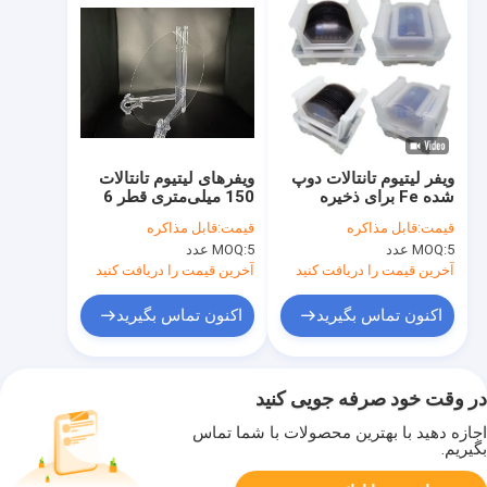
ویفر لیتیوم تانتالات دوپ
ویفرهای لیتیوم تانتالات
شده Fe برای ذخیره
150 میلی‌متری قطر 6
سازی اطلاعات
اینچی ساختار کریستالی
قیمت:
قابل مذاکره
قیمت:
قابل مذاکره
هولوگرافیک با چگالی بالا
شش ضلعی LiTaO3
5 عدد
MOQ:
5 عدد
MOQ:
LiNbO3
آخرین قیمت را دریافت کنید
آخرین قیمت را دریافت کنید
اکنون تماس بگیرید
اکنون تماس بگیرید
در وقت خود صرفه جویی کنید
اجازه دهید با بهترین محصولات با شما تماس
بگیریم.