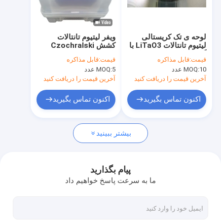
تور کارخانه
کنترل کیفیت
لوحه ی تک کریستالی
ویفر لیتیوم تانتالات
لیتیوم تانتالات LiTaO3 با
کشش Czochralski
با ما تماس بگیرید
گزینه های قطر 76 میلی
پلاریزه در درجه نوری و
قیمت:
قابل مذاکره
قیمت:
قابل مذاکره
متر 100 میلی متر و 150
SAW
10 عدد
MOQ:
5 عدد
MOQ:
میلی متر برای نوری و
اخبار
صوتی
آخرین قیمت را دریافت کنید
آخرین قیمت را دریافت کنید
پرونده ها
اکنون تماس بگیرید
اکنون تماس بگیرید
درخواست نقل قول
بیشتر ببینید
ویفر پیزوالکتریک
پیام بگذارید
ما به سرعت پاسخ خواهیم داد
ویفر LiNbO3
ویفر LiTaO3