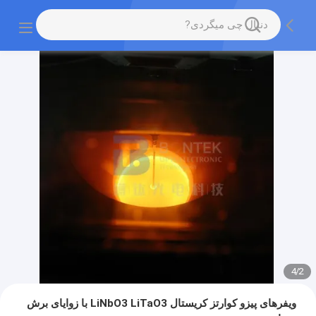
4
/
2
ویفرهای پیزو کوارتز کریستال LiNbO3 LiTaO3 با زوایای برش