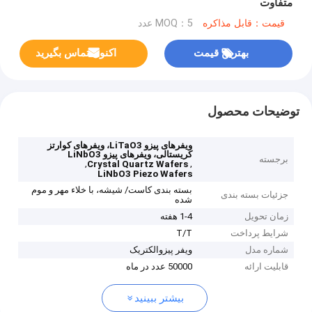
متفاوت
قیمت：قابل مذاکره
MOQ：5 عدد
بهترین قیمت
اکنون تماس بگیرید
توضیحات محصول
ویفرهای پیزو LiTaO3، ویفرهای کوارتز
کریستالی، ویفرهای پیزو LiNbO3
برجسته
,
,
Crystal Quartz Wafers
LiNbO3 Piezo Wafers
بسته بندی کاست/ شیشه، با خلاء مهر و موم
جزئیات بسته بندی
شده
زمان تحویل
1-4 هفته
شرایط پرداخت
T/T
شماره مدل
ویفر پیزوالکتریک
قابلیت ارائه
50000 عدد در ماه
بیشتر ببینید