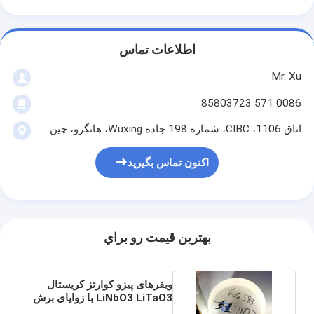
اطلاعات تماس
Mr. Xu
0086 571 85803723
اتاق 1106، CIBC، شماره 198 جاده Wuxing، هانگزو، چین
اکنون تماس بگیرید
بهترين قيمت رو براي
ویفرهای پیزو کوارتز کریستال
LiNbO3 LiTaO3 با زوایای برش
متفاوت