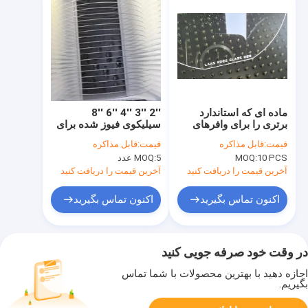
ماده ای که استاندارد
2′′ 3′′ 4′′ 6′′ 8′′
برتری را برای وافرهای
سیلیکوی فیوز شده برای
سیلیکا ذوب شده برای
ساخت نیمه هادی با دقت
قیمت:
قابل مذاکره
قیمت:
قابل مذاکره
کاربردهای با عملکرد بالا
بالا
10 PCS
MOQ:
5 عدد
MOQ:
تعیین می کند
آخرین قیمت را دریافت کنید
آخرین قیمت را دریافت کنید
اکنون تماس بگیرید
اکنون تماس بگیرید
در وقت خود صرفه جویی کنید
اجازه دهید با بهترین محصولات با شما تماس
بگیریم.