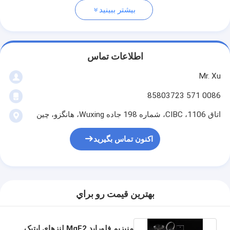
بیشتر ببینید
اطلاعات تماس
Mr. Xu
0086 571 85803723
اتاق 1106، CIBC، شماره 198 جاده Wuxing، هانگزو، چین
اکنون تماس بگیرید
بهترين قيمت رو براي
منیزیم فلوراید MgF2 لنزهای اپتیک