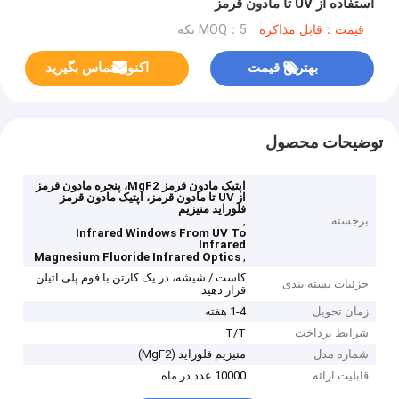
استفاده از UV تا مادون قرمز
قیمت：قابل مذاکره
MOQ：5 تکه
بهترین قیمت
اکنون تماس بگیرید
توضیحات محصول
اپتیک مادون قرمز MgF2، پنجره مادون قرمز
از UV تا مادون قرمز، اپتیک مادون قرمز
فلوراید منیزیم
برجسته
,
Infrared Windows From UV To
Infrared
,
Magnesium Fluoride Infrared Optics
کاست / شیشه، در یک کارتن با فوم پلی اتیلن
جزئیات بسته بندی
قرار دهید.
زمان تحویل
1-4 هفته
شرایط پرداخت
T/T
شماره مدل
منیزیم فلوراید (MgF2)
قابلیت ارائه
10000 عدد در ماه