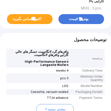
کارایی بالا
MOQ：5 pcs
بهترین قیمت
اکنون تماس بگیرید
توضیحات محصول
وافرهاي گرد لانگاسيت، حسگر هاي عالي
کارايي وافرهاي لانگاسيت،
برجسته
,
High-Performance Sensors
Langasite Wafers
4 weeks
Delivery Time
Minimum Order
5 pcs
Quantity
LGS
Model Number
Cassette, vacuum sealed
Packaging Details
TT/in advance
Payment Terms
بیشتر ببینید