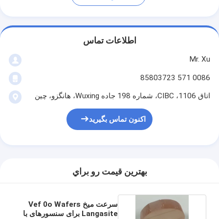
اطلاعات تماس
Mr. Xu
0086 571 85803723
اتاق 1106، CIBC، شماره 198 جاده Wuxing، هانگزو، چین
اکنون تماس بگیرید
بهترين قيمت رو براي
سرعت میخ Vef 0o Wafers
Langasite برای سنسورهای با