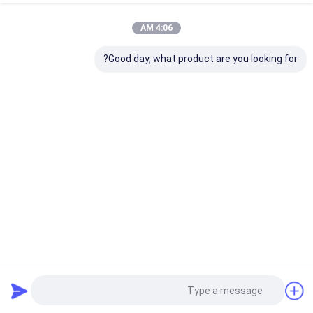
4:06 AM
Good day, what product are you looking for?
ویفر 3 اینچی کوارتز تک کریستال بدون دانه با کنترل فرکانس AT-
Cut ویفر پیزو
ویفر کوارتز تک کریستال
2022-02-08
8114 نظرات