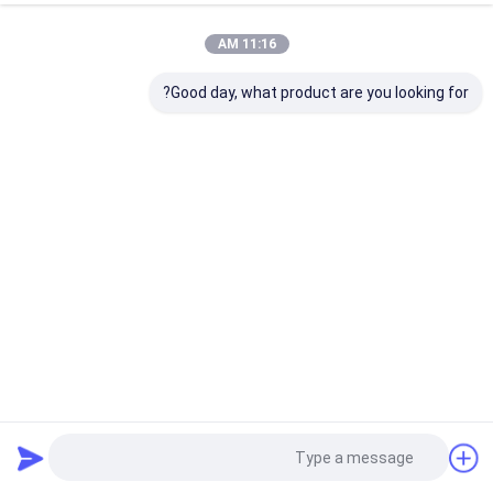
11:16 AM
Good day, what product are you looking for?
Phi 2 تا 8 اینچ سیلیکون اکسید حرارتی ویفر N-نوع P-نوع با یک
لایه اکسید عایق
ویفر سیلیکونی
2022-05-12
3 نظرات