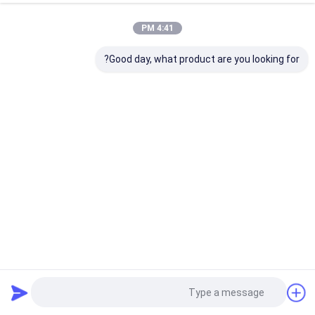
4:41 PM
Good day, what product are you looking for?
زیرلایه لیتیوم نیوبات با درجه نوری ویفر LiNbO3 Z Cut 8 اینچ
ویفر LiNbO3
2022-05-12
3 نظرات