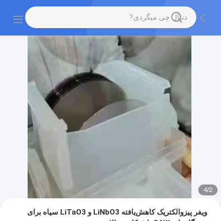
4
/
2
ویفر پیزوالکتریک کاهش‌یافته LiNbO3 و LiTaO3 سیاه برای