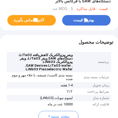
دستگاه‌های SAW با فرکانس بالاتر
قیمت：قابل مذاکره
MOQ：5 عدد
بهترین قیمت
اکنون تماس بگیرید
توضیحات محصول
ویفر پیزوالکتریک کاهش‌یافته LiTaO3،
دستگاه‌های SAW ویفر LiTaO3، ویفر
برجسته
پیزوالکتریک LiNbO3
,
,
SAW Devices LiTaO3 wafer
LiNbO3 Piezoelectric Wafer
بسته بندی کاست/ شیشه، با خلاء مهر و موم
جزئیات بسته بندی
شده
زمان تحویل
1-4 هفته
شرایط پرداخت
T/T
شماره مدل
لیتیوم نیوبات (LiNbO3)
قابلیت ارائه
10000 عدد در ماه
بیشتر ببینید