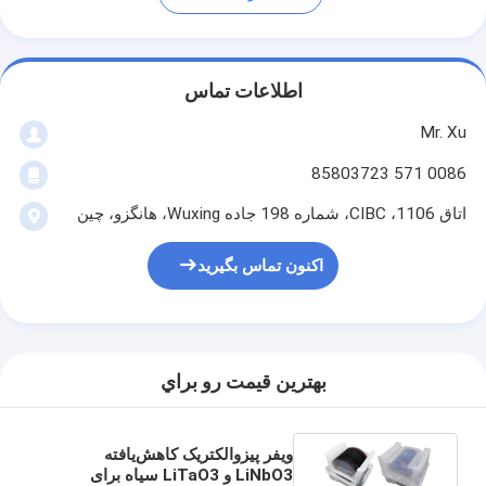
اطلاعات تماس
Mr. Xu
0086 571 85803723
اتاق 1106، CIBC، شماره 198 جاده Wuxing، هانگزو، چین
اکنون تماس بگیرید
بهترين قيمت رو براي
ویفر پیزوالکتریک کاهش‌یافته
LiNbO3 و LiTaO3 سیاه برای