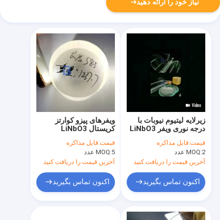
نیاز خود را ارائه دهید
زیرلایه لیتیوم نیوبات با
ویفرهای پیزو کوارتز
درجه نوری ویفر LiNbO3
کریستال LiNbO3
Z Cut 8 اینچ
LiTaO3 با زوایای برش
قیمت:
قابل مذاکره
قیمت:
قابل مذاکره
متفاوت
2 عدد
MOQ:
5 عدد
MOQ:
آخرین قیمت را دریافت کنید
آخرین قیمت را دریافت کنید
اکنون تماس بگیرید
اکنون تماس بگیرید