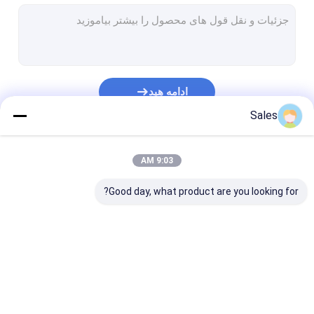
ویفر کوارتز تک کریستال
ویفر سیلیس ذوب شده
ویفر لیتیوم نیوبات
ادامه هید
ویفر لیتیوم تانتالات
Sales
ویفر یاقوت کبود
دسته بندی های ما
9:03 AM
اپتیک مادون قرمز
Good day, what product are you looking for?
ویفر سیلیکونی
ویفر لانگازیت
کریستال سوسوزن LYSO
ویفر پیزوالکتریک
ویفر LiNbO3
ویفر LiTaO3