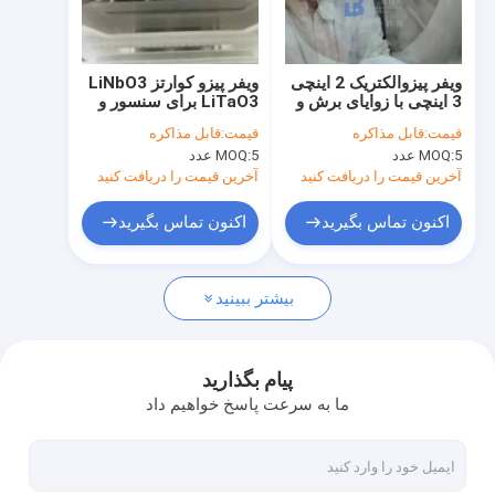
تور کارخانه
کنترل کیفیت
ویفر پیزوالکتریک 2 اینچی
ویفر پیزو کوارتز LiNbO3
3 اینچی با زوایای برش و
LiTaO3 برای سنسور و
با ما تماس بگیرید
ضخامت طراحی شده
مبدل پیزوالکتریک
قیمت:
قابل مذاکره
قیمت:
قابل مذاکره
5 عدد
MOQ:
5 عدد
MOQ:
اخبار
آخرین قیمت را دریافت کنید
آخرین قیمت را دریافت کنید
پرونده ها
اکنون تماس بگیرید
اکنون تماس بگیرید
درخواست نقل قول
بیشتر ببینید
ویفر پیزوالکتریک
پیام بگذارید
ما به سرعت پاسخ خواهیم داد
ویفر LiNbO3
ویفر LiTaO3