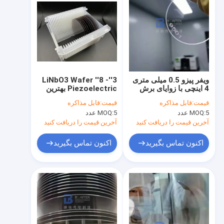
ویفر پیزو 0.5 میلی متری
3''- 8'' LiNbO3 Wafer
4 اینچی با زوایای برش
Piezoelectric بهترین
طراحی شده و جهت
انتخاب برای برنامه های
قیمت:
قابل مذاکره
قیمت:
قابل مذاکره
انتشار
فرکانس تبدیل
5 عدد
MOQ:
5 عدد
MOQ:
آخرین قیمت را دریافت کنید
آخرین قیمت را دریافت کنید
اکنون تماس بگیرید
اکنون تماس بگیرید
خونه
محصولات
درباره ما