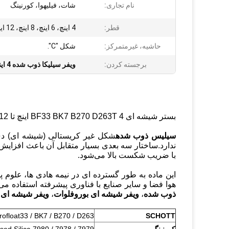
نام تجاری:
شات، فیلیهوا، کورنینگ
قطر:
4 اینچ، 6 اینچ، 8 اینچ، 12 اینچ
حاشیه، غیرمتمرکز:
شکل "C".
برجسته کردن:
ویفر سیلیکا ذوب شده 4 اینچی
بستر شیشه ای BF33 BK7 B270 D263T 4 اینچ تا 12 اینچ با گزارش های بازرسی
سیلیس ذوب شده
شکل غیر کریستالی (شیشه ای) دی 
ندارد.ساختار سه بعدی بسیار متقابل آن باعث افزایش 
با ضریب شکست بالا می‌شود.
این ماده به طور گسترده ای در نیمه هادی ها، علوم پ
هوا فضا و سایر صنایع با فناوری پیشرفته استفاده م
ذوب شده
،
ویفر شیشه ای بوروفلوات
،
ویفر شیشه ای 
SCHOTT
Borofloat33 / BK7 / B270 / D263 و غ