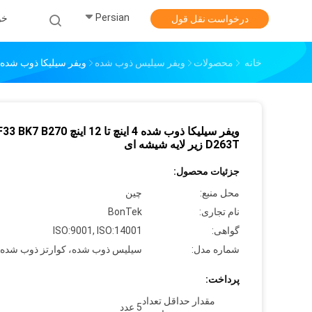
Persian
خو
درخواست نقل قول
خانه
محصولات
ویفر سیلیس ذوب شده
ویفر سیلیکا ذوب شده 4 اینچ تا 12 اینچ BF33 BK7 B270 D263T زیر لایه شیشه ا
ویفر سیلیکا ذوب شده 4 اینچ تا 12 اینچ K7 B270
D263T زیر لایه شیشه ای
جزئیات محصول:
محل منبع:
چین
نام تجاری:
BonTek
گواهی:
ISO:9001, ISO:14001
شماره مدل:
سیلیس ذوب شده، کوارتز ذوب شده
پرداخت:
مقدار حداقل تعداد
5 عدد