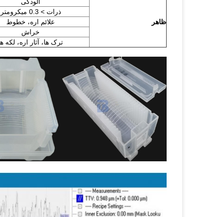
آلودگی
ذرات > 0.3 میکرومتر
ظاهر
علائم اره، خطوط
خراش
ترک ها، آثار اره، لکه ها