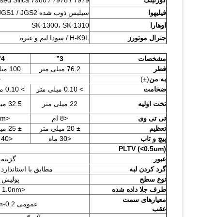
کورنینگ
، Fused Silica 7980 / 7978 / 7979
فیلیهوا
سیلیس ذوب شده JGS1 / JGS2 و تک کوارتز و غیره
اوهارا
SK-1300، SK-1310
جنرال موتورز
H-K9L / سودا لیم و غیره
مشخصات
3”
4”
قطر
76.2 میلی متر
100 میلی متر
به من
(±)
<1
ضخامت
> 0.10 میلی متر
> 0.10 میلی متر
تخت اولیه
22 میلی متر
32.5 میلی متر
تی تی وی
<8 ام
<10m
تعظیم
± 20 میلی متر
± 25 میلی متر
پیچ و تاب
<30 ماه
<40 ماه
PLTV (<0.5um)
عبور
گزینه UV، نوری، IR یا سفار
گرد کردن لبه
مطابق با استاندارد SEMI M1.2/به IEC62276 مراجعه کنید
نوع سطح
پولیش 
طرف جلا داده شده
<1.0nm یا خاص در هر درخواست شده
معیارهای سمت
عمومی 0.2-0.5μm یا به صورت سفارشی است
عقب