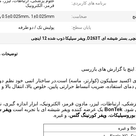
علوم پزشکی، ارتباطات، لیزر، م
برنامه های کاربردی:
قرمز، الکترونیک
ضخامت:
0.5±0.025mm، 1±0.025mm و غیره
پایان سطح:
پولیش تک / دو طرفه
,
بستر شیشه ای D263T
,
ویفر سیلیکا ذوب شده 12 اینچی
توضیحات 
اکسید سیلیکون (کوارتز، ماسه) است.در ساختار اتمی خود نظم دو
دمای استفاده، ضریب انبساط حرارتی پایین، خلوص بالا، انتقال بالا و
زشکی، ارتباطات، لیزر، مادون قرمز، الکترونیک، ابزار اندازه گیری، 
ی شود.
BonTek
یک عرضه کننده ویفر شیشه ای با تجربه است
ویفر 
بوروسیلیکات
،
ویفر کورنینگ گلس
، و غیره.
یره