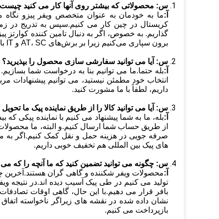
س:
محصولاتی که بیشتر روی آنها کار می کنید چیست
آ:
گذاریم. به خصوص، اگر به دنبال تامین کننده کوارتز پی
برون سپاری می‌کنیم زیرا بر برش‌های AT، SC و IT با دقت زاویه‌ای برتر تسلط داریم.
س: آیا می توانید سفارشی سازی محصول را بپذیرید؟
آ:
انتخاب خود مطمئن نیستید، می توانیم پیشنهادات مربوطه
داریم، لطفاً با ما مشورت کنید.
س:
آیا می توانید کالا را از طریق نماینده پیک ما تحویل 
آ:
از طریق حساب شما ارسال کنیم.و البته، ما محصولات را
صرفه جویی در هزینه حمل و نقل کمک کنیم.اگر به ما
های پیک بین المللی هم تخفیف خوبی داریم.
س:
چگونه می توانید تضمین کنید که ما آنچه را که م
آ:
محصولات ویفر شکننده و گاهی گران هستند.آخرین چی
تولید می کنیم در طی پیک آسیب دیده اند.در نتیجه ویف
بافر قرار می دهیم.با این حال، گاهی اوقات تصادفات اج
نشان داده شده در نقشه های زیراگر ناخواسته اتفاق اف
بازپرداخت می کنیم.