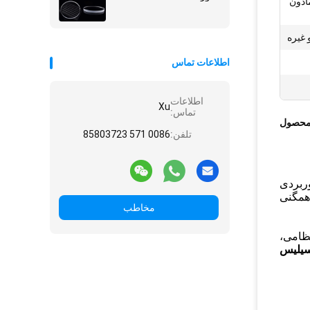
ادون
اطلاعات تماس
اطلاعات
Xu
تماس:
محصول
تلفن:
0086 571 85803723
ربردی
 همگنی
مخاطب
نظامی،
سیلیس