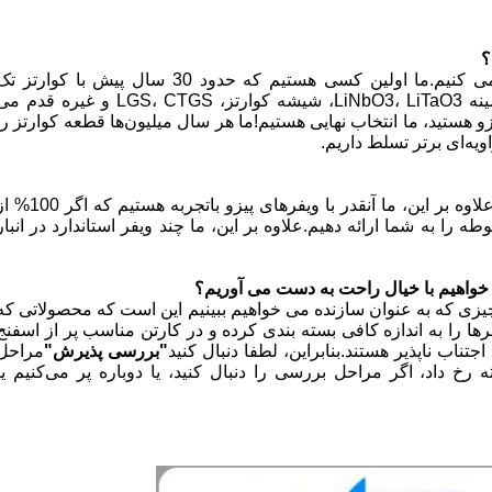
؟
ما به خودمان به عنوان متخصص ویفر پیزو نگاه می کنیم.ما اولین کسی هستیم که حدود 30 سال پیش با کوارتز 
کریستال در چین کار می کنیم.سپس به تدریج در زمینه LiNbO3، LiTaO3، شیشه کوارتز، LGS، CTGS و غیره قدم
زو هستید، ما انتخاب نهایی هستیم!ما هر سال میلیون‌ها قطعه کوارتز را
بله حتما.ما می توانیم بنا به درخواست شما بسازیم.علاوه بر این، ما آنقدر با ویفرهای پیزو باتجربه هستیم 
 را به شما ارائه دهیم.علاوه بر این، ما چند ویفر استاندارد در انبار
ی خواهیم با خیال راحت به دست می آوریم؟
زی که به عنوان سازنده می خواهیم ببینیم این است که محصولاتی که
رها را به اندازه کافی بسته بندی کرده و در کارتن مناسب پر از اسفنج
تناب ناپذیر هستند.بنابراین، لطفا دنبال کنید
"بررسی پذیرش"
مراحل
رخ داد، اگر مراحل بررسی را دنبال کنید، یا دوباره پر می‌کنیم یا