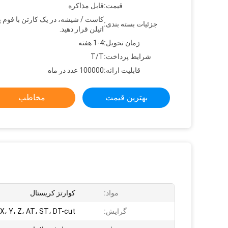
قیمت:
قابل مذاکره
کاست / شیشه، در یک کارتن با فوم پ
جزئیات بسته بندی:
اتیلن قرار دهید.
زمان تحویل:
1-4 هفته
شرایط پرداخت:
T/T
قابلیت ارائه:
100000 عدد در ماه
بهترین قیمت
مخاطب
مواد:
کوارتز کریستال
گرایش:
X، Y، Z، AT، ST، DT-cut