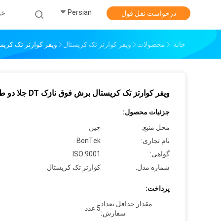
Persian
خو
درخواست نقل قول
خانه
محصولات
ویفر کوارتز تک کریستال
ویفر کوارتز تک کریستال بر
ویفر کوارتز تک کریستال برش فوق نازک DT جلا دو طرفه
جزئیات محصول:
محل منبع:
چین
نام تجاری:
BonTek
گواهی:
ISO:9001
شماره مدل:
کوارتز تک کریستال
پرداخت:
مقدار حداقل تعداد
5 عدد
سفارش: