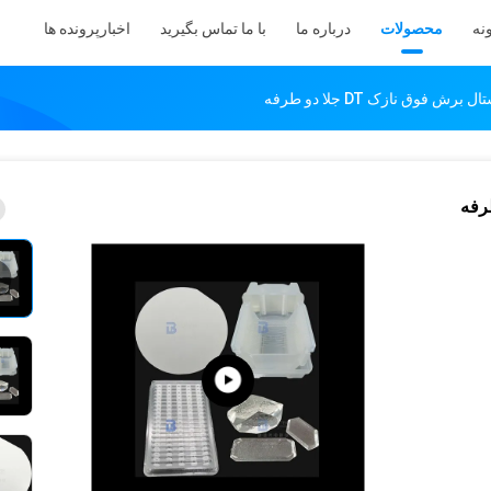
نه
محصولات
درباره ما
با ما تماس بگیرید
اخبار
پرونده ها
ش فوق نازک DT جلا دو طرفه