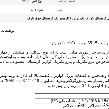
استفاده کنید:
موج انبوه، FBar
بذر:
بدون دانه
,
کریستال کوارتز تک برش DT
,
ویفر تک کریستال فوق نازک
توضیحات 
رجه Y-Cut
آلفا کوارتز
رای ساختار بلوری مثلثی است.دارای نوع اسکلتی و متشکل از چهار
است و چپ) به محور اصلی کریستال قرار دارند.بسته به این
دست 
خواص پیزوالکتریک و پیروالکتریک کوارتز کریستالی مصنوعی به دلی
و همچنین به قطعات بزرگ کوارتز با کیفیت بالا که قادر به تولید ویفره
بزرگ
و
لاغر
ویفرها مطابق با 8
دهیم.
2
2
2
حداکثر 30/cm
حداکثر