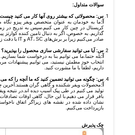
سوالات متداول:
س:
محصولاتی که بیشتر روی آنها کار می کنید چیست
آ:
گذاریم. به خصوص، اگر به دنبال تامین کننده کوارتز پی
صادر می‌کنیم زیرا بر برش‌های AT، SC و IT با دقت زاویه‌ای برتر تسلط داریم.
س: آیا می توانید سفارشی سازی محصول را بپذیرید؟
آ:
انتخاب خود مطمئن نیستید، می توانیم پیشنهادات مربوطه
داریم، لطفاً با ما مشورت کنید.
س:
چگونه می توانید تضمین کنید که ما آنچه را که م
آ:
محصولات ویفر شکننده و گاهی گران هستند.آخرین چی
تولید می کنیم در طی پیک آسیب دیده اند.در نتیجه ویف
بافر قرار می دهیم.با این حال، گاهی اوقات تصادفات اج
نشان داده شده در نقشه های زیراگر اتفاق ناخواسته 
بازپرداخت می‌کنیم.
چک پذیرش