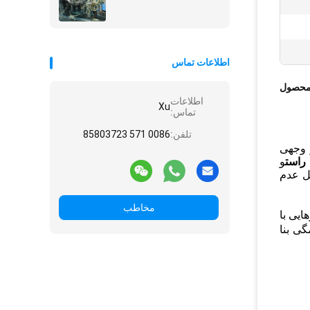
اطلاعات تماس
محصول
اطلاعات
Xu
تماس:
تلفن:
0086 571 85803723
 وجهی
راست
و
ل عدم
مخاطب
ایی با
SEMI-std.3 "4" 6" " همگی بنا