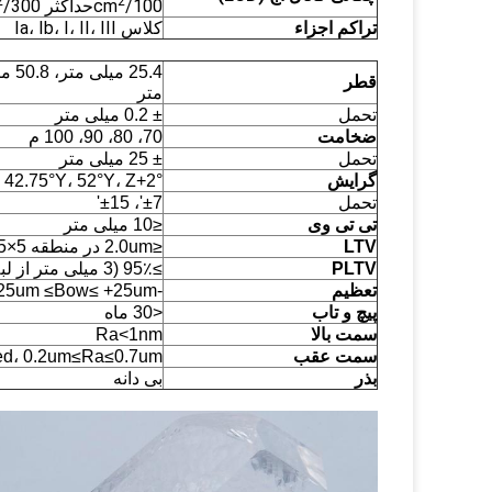
2
2
100/cm
حداکثر 300/cm
تراکم اجزاء
کلاس Ia، Ib، I، II، III
قطر
متر
تحمل
± 0.2 میلی متر
ضخامت
70، 80، 90، 100 م
تحمل
± 25 میلی متر
گرایش
 42.75°Y، 52°Y، Z+2°
تحمل
±7'، ±15'
تی تی وی
≤10 میلی متر
LTV
≤2.0um در منطقه 5×5 میلی متر
PLTV
≥95٪ (3 میلی متر از لبه حذف نمی شود)
تعظیم
-25um ≤Bow≤ +25um
پیچ و تاب
<30 ماه
سمت بالا
Ra<1nm
سمت عقب
ed، 0.2um≤Ra≤0.7um
بذر
بی دانه