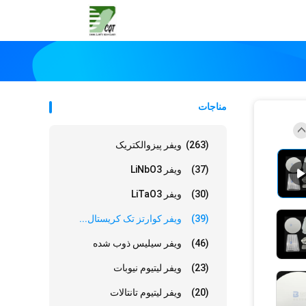
مناجات
(263)
ویفر پیزوالکتریک
(37)
ویفر LiNbO3
(30)
ویفر LiTaO3
(39)
ویفر کوارتز تک کریستال...
(46)
ویفر سیلیس ذوب شده
(23)
ویفر لیتیوم نیوبات
(20)
ویفر لیتیوم تانتالات