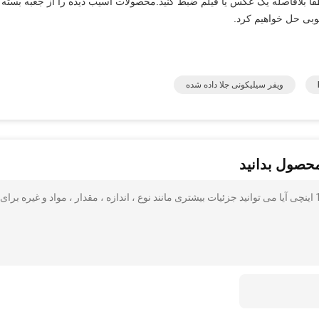
اً بلافاصله یک عکس یا فیلم ضبط کنید.محصولات آسیب دیده را از جعبه بسته
خوبی حل خواهیم کرد.
ویفر سیلیکونی جلا داده شده
محصول بدانید
ویفرهای ساختگی آزمایشی اولیه ویفر سیلیکونی نیمه هادی 12 اینچی آیا می توانید جزئیات بیشتری مانند نوع ، اندازه ، مقدار ، مواد و غیره ب