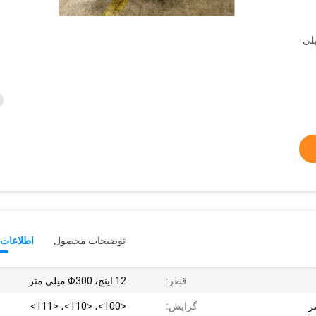
لی
توضیحات محصول
اطلاعات 
قطر:
12 اینچ، Φ300 میلی متر
گرایش:
<100>، <110>، <111>