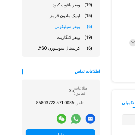
(19)
ویفر یاقوت کبود
(15)
اپتیک مادون قرمز
(6)
ویفر سیلیکونی
(19)
ویفر لانگازیت
(6)
کریستال سوسوزن LYSO
اطلاعات تماس
اطلاعات
Xu
تماس:
تکمیلی
تلفن:
0086 571 85803723
مخاطب