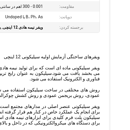
مقاومت:
0.001 - 300 اهم در سانتی متر
دوپانت:
B، Ph، As یا Undoped
برجسته کردن:
ویفر نیمه هادی 12 اینچی
,
و
ویفرهای ساختگی آزمایش اولیه سیلیکونی 12 اینچی
ویفر سیلیکونی ماده ای است که برای تولید نیمه هادی 
می بخشد یافت می شود.سیلیکون به عنوان رایج ترین 
فناوری و الکترونیک استفاده می شود.
روش های مختلفی در ساخت سیلیکون استفاده می شو
عمودی، روش بریجمن عمودی و روش کشش چوکرالس
ویفر سیلیکونی عنصر اصلی در مدارهای مجتمع است.به
برای انجام یک عملکرد خاص در کنار هم قرار گرفته اند
سیلیکون پلت فرم کلیدی برای ابزارهای نیمه هادی اس
برای دستگاه های میکروالکترونیکی که در داخل و بالا