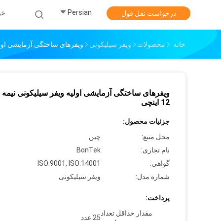
Persian
خو
درخواست نقل قول
خانه
محصولات
ویفر سیلیکونی
ویفرهای ساختگی آزمایشی اولیه وی
ویفرهای ساختگی آزمایشی اولیه ویفر سیلیکونی نیمه 
12 اینچی
جزئیات محصول:
محل منبع:
چین
نام تجاری:
BonTek
گواهی:
ISO:9001, ISO:14001
شماره مدل:
ویفر سیلیکونی
پرداخت:
مقدار حداقل تعداد
25 عدد