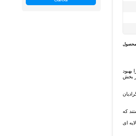
محصول
 بهبود
ر بخش
ادیان
تند که
ایه ای