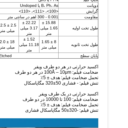
دوپانت
B، Ph، As یا Undoped
گرایش
<100>، <111>، <110>
مقاومت
0.001 - 300 اهم در سانتی متر
22.22 ±
15.88 ±
5 ± 32.5
طول تخت اولیه
1.65 میلی
3.17 میلی
میلی متر
متر
متر
1.52 ±
18 ± 2.0
8 ± 1.65
طول تخت ثانویه
11.18 میلی
میلی متر
میلی متر
متر
پایان سطح
SP، Etched
اکسید حرارتی در هر دو طرف ویفر
ضخامت فیلم: 100Å – 10μm در هر دو طرف
تحمل ضخامت فیلم: هدف ± 5٪
تنش فیلم: - فشاری 50±320 مگاپاسکال
اکسید حرارتی در یک طرف ویفر
ضخامت فیلم: 100 تا 10000 در دو طرف
تحمل ضخامت فیلم: هدف ± 5٪
تنش فیلم: -320±50 مگاپاسکال فشاری