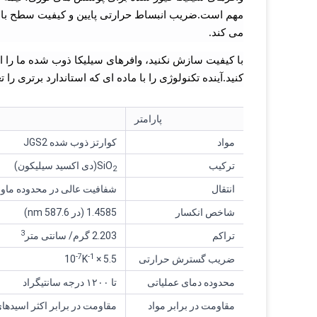
مهم است.ضریب انبساط حرارتی پایین و کیفیت سطح بالا آ
می کند.
با کیفیت سازش نکنید، وافرهای سیلیکا ذوب شده ما را انت
کنید.آینده تکنولوژی را با ماده ای که استاندارد برتری ر
پارامتر
مواد
کوارتز ذوب شده JGS2
ترکیب
SiO
(دی اکسید سیلیکون)
2
انتقال
شفافیت عالی در محدوده ماوراء بنفش (UV) تا 
شاخص انكسار
1.4585 (در 587.6 nm)
3
تراکم
2.203 گرم/ سانتی متر
-7
-1
ضریب گسترش حرارتی
5.5 × 10
K
محدوده دمای عملیاتی
تا ۱۲۰۰ درجه سانتیگراد
مقاومت در برابر مواد
مقاومت در برابر اکثر اسیدهای