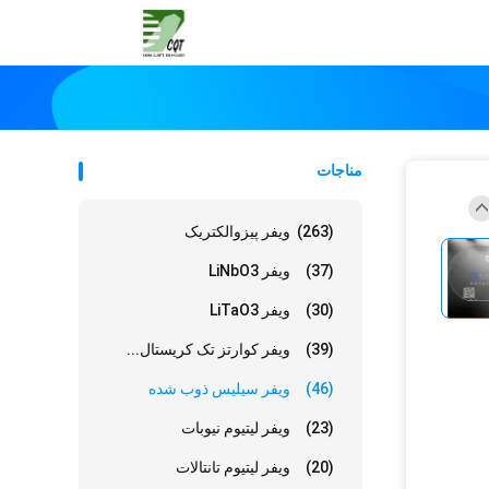
مناجات
(263)
ویفر پیزوالکتریک
(37)
ویفر LiNbO3
(30)
ویفر LiTaO3
(39)
ویفر کوارتز تک کریستال...
(46)
ویفر سیلیس ذوب شده
(23)
ویفر لیتیوم نیوبات
(20)
ویفر لیتیوم تانتالات