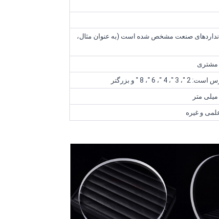
نداردهای صنعت مشخص شده است (به عنوان مثال،
 مشتری
 "، 8 " و بزرگتر
 میلی متر
علمی و غیره