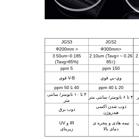
JGS3
JGS2
< Φ200mm
<Φ300mm
0.185~3.50um
0.26 ~ 2.10um (Tavg>
0.
(Tavg>85%)
85٪)
5 ppm
150 ppm
وي-بي قوي
V-B قوی
20 تا 40 ppm
40 تا 50 ppm
۴ تا ۱۰ نانومتر/ سانتی
۴ تا ۶ نانومتر/ سانتی متر
متر
ذوب شدن اکسی
ذوب برق
هیدروژن
،
نیمه هادی و پنجره ی
IR و UV
دمای بالا
زیربنای