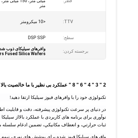
قطر:
متر
TTV:
<10 میکرومتر
سطح:
DSP SSP
وافرهای سیلیکای ذوب شده با طها
برجسته کردن:
s Fused Silica Wafers
2 " 3 " 4 " 6 " 8 " عملکرد بی نظیر با ما خالصیت بالا فیوز سیلیکوی فولادی برای فوتونیک و نیمه هادی
تکنولوژی خود را با وافرهای فیوز سیلیکا ارتقا دهید!
در دنیای پر سرعت تکنولوژی پیشرفته، دقت و قابلیت اط
نوآوری برای برنامه های کاربردی با عملکرد بالااز سيلي
ثبات حرارتي، و انعطاف مکانیکي، تضمین ادغام سلسله 
وافرهای سیلیکا فیوز شده برای پوشش های نوری، نیمه ها