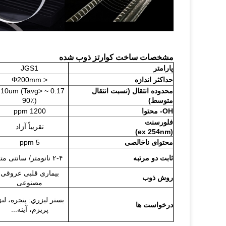
مشخصات ساخت کوارتز ذوب شده
پارامتر
JGS1
حداکثر اندازه
< Φ200mm
محدوده انتقال (نسبت انتقال
17 ~ 2.10um (Tavg>
متوسط)
90٪)
OH- محتوا
1200 ppm
فلورسنت
تقریباً آزاد
(ex 254nm)
محتوای ناخالصی
5 ppm
ثابت دو مرتبه
۲-۴ نانومتر/ سانتی متر
بیماری قلبی عروقی
روش ذوب
مصنوعی
بستر ليزري: پنجره، لنز
درخواست ها
پريزم، آينه...