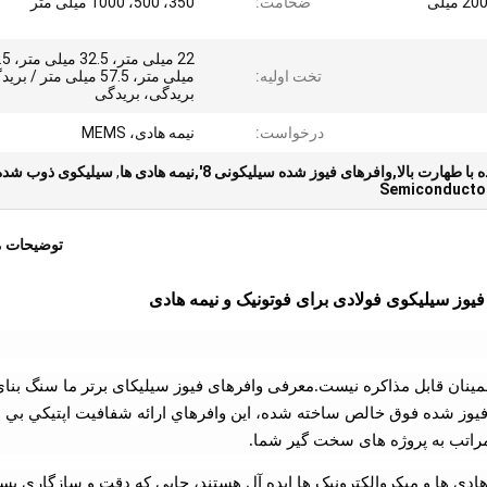
میلی متر، 150 میلی متر، 200 میلی
ضخامت:
350، 500، 1000 میلی متر
22 میلی متر،
تخت اولیه:
میلی متر، 57.5 میلی متر / ب
بریدگی، بریدگی
درخواست:
نیمه هادی، MEMS
رت بالا,وافرهای فیوز شده سیلیکونی 8',نیمه هادی ها
,
سیلیکوی ذوب شده
Semiconductor
توضیحات 
مینان قابل مذاکره نیست.معرفی وافرهای فیوز سیلیکای برتر ما سنگ بنا
کا فيوز شده فوق خالص ساخته شده، اين وافرهاي ارائه شفافيت اپتيکي بي ن
مراتب به پروژه های سخت گیر شما.
دی ها و میکروالکترونیک ها ایده آل هستند، جایی که دقت و سازگاری بسی