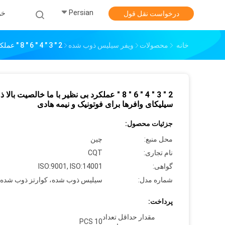
Persian
خو
درخواست نقل قول
خانه
محصولات
ویفر سیلیس ذوب شده
2 " 3 " 4 " 6 " 8 " عملکرد بی نظیر با ما خالصیت بالا ذوب سیلیکای وافرها برای فوتونیک و نیمه هادی
2 " 3 " 4 " 6 " 8 " عملکرد بی نظیر با ما خالصیت بالا
سیلیکای وافرها برای فوتونیک و نیمه هادی
جزئیات محصول:
محل منبع:
چین
نام تجاری:
CQT
گواهی:
ISO:9001, ISO:14001
شماره مدل:
سیلیس ذوب شده، کوارتز ذوب شده
پرداخت:
مقدار حداقل تعداد
10 PCS