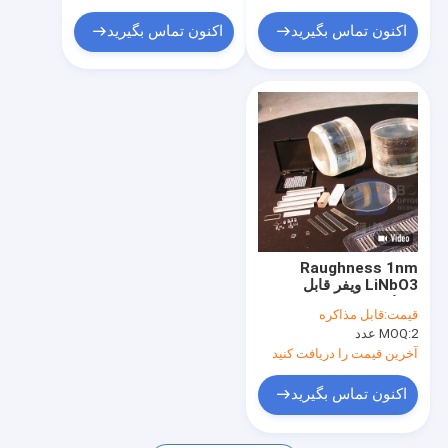
اکنون تماس بگیرید
اکنون تماس بگیرید
Raughness 1nm
LiNbO3 ویفر قابل
مشاهده نوری Linbo3
قیمت:
قابل مذاکره
Crystal
2 عدد
MOQ:
آخرین قیمت را دریافت کنید
اکنون تماس بگیرید