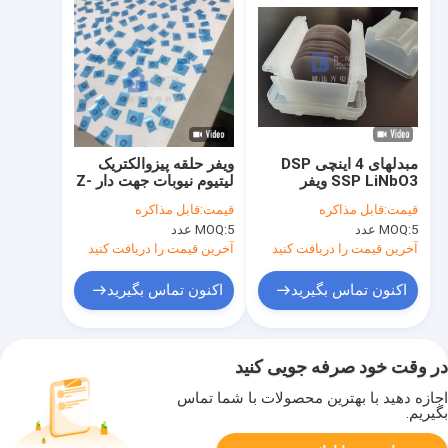
مبدلهای 4 اینچی DSP
ویفر حلقه پیزوالکتریک
SSP LiNbO3 ویفر
لیتیوم نیوبات جهت دار Z-
128Y-Cut و 36Y-Cut
cut یا 36Y-cut
قیمت:
قابل مذاکره
قیمت:
قابل مذاکره
برای فیلترهای SAW
5 عدد
MOQ:
5 عدد
MOQ:
آخرین قیمت را دریافت کنید
آخرین قیمت را دریافت کنید
اکنون تماس بگیرید
اکنون تماس بگیرید
در وقت خود صرفه جویی کنید
اجازه دهید با بهترین محصولات با شما تماس
بگیریم.