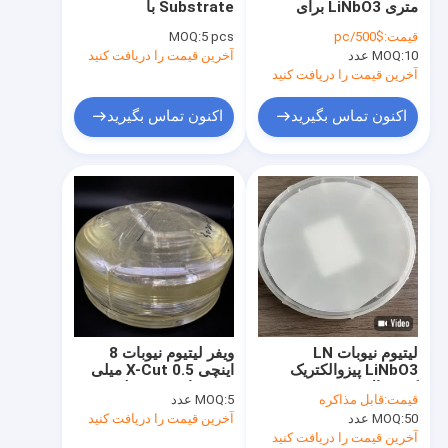
متری LiNbO3 برای
Substrate با
ویفر کوارتز تک کریستال
موجبرهای نوری و
TTV<5um سطح خشن
قیمت:
$500/pc
5 pcs
MOQ:
مایکروویو
Ra<0.5nm
10 عدد
MOQ:
ویفر سیلیس ذوب شده
آخرین قیمت را دریافت کنید
آخرین قیمت را دریافت کنید
ویفر لیتیوم نیوبات
اکنون تماس بگیرید
اکنون تماس بگیرید
ویفر لیتیوم تانتالات
ویفر یاقوت کبود
اپتیک مادون قرمز
ویفر سیلیکونی
ویفر لانگازیت
لیتیوم نیوبات LN
ویفر لیتیوم نیوبات 8
کریستال سوسوزن LYSO
LiNbO3 پیزوالکتریک
اینچی X-Cut 0.5 میلی
کریستال X 163Y 36Y
متری با زبری سطح 0.5
قیمت:
قابل مذاکره
5 عدد
MOQ:
10Y Z 41X Cut
نانومتری
50 عدد
MOQ:
آخرین قیمت را دریافت کنید
آخرین قیمت را دریافت کنید