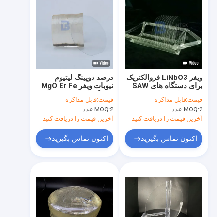
ویفر LiNbO3 فروالکتریک
درصد دوپینگ لیتیوم
برای دستگاه های SAW
نیوبات ویفر MgO Er Fe
موجبرهای نوری
دوپینگ با درجه نوری یا
قیمت:
قابل مذاکره
قیمت:
قابل مذاکره
درجه SAW
2 عدد
MOQ:
2 عدد
MOQ:
آخرین قیمت را دریافت کنید
آخرین قیمت را دریافت کنید
اکنون تماس بگیرید
اکنون تماس بگیرید
خونه
محصولات
درباره ما