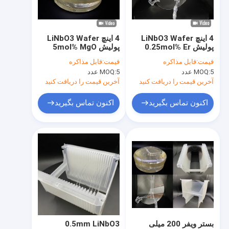
تور کارخانه
کنترل کیفیت
4 اینچ LiNbO3 Wafer
4 اینچ LiNbO3 Wafer
پولیش 0.25mol% Er
پولیش 5mol% MgO
با ما تماس بگیرید
Dope یا 5mol% MgO
Dope برای کاربردهای
قیمت:
قابل مذاکره
قیمت:
قابل مذاکره
Dope برای کاربردهای
مغناطیسی و نوری
5 عدد
MOQ:
5 عدد
MOQ:
نوری
اخبار
آخرین قیمت را دریافت کنید
آخرین قیمت را دریافت کنید
پرونده ها
اکنون تماس بگیرید
اکنون تماس بگیرید
درخواست نقل قول
ویفر پیزوالکتریک
ویفر LiNbO3
ویفر LiTaO3
بستر ویفر 200 میلی
0.5mm LiNbO3