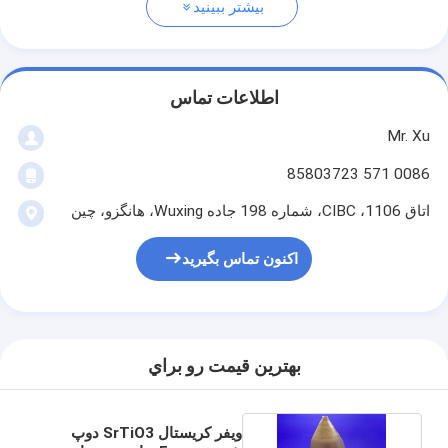
بیشتر ببینید
اطلاعات تماس
Mr. Xu
0086 571 85803723
اتاق 1106، CIBC، شماره 198 جاده Wuxing، هانگزو، چین
اکنون تماس بگیرید
بهترين قيمت رو براي
ویفر کریستال SrTiO3 دوپ