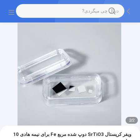
2
/
2
ویفر کریستال SrTiO3 دوپ شده مربع Fe برای نیمه هادی 10