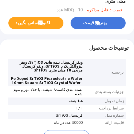
میلی متری
قیمت：قابل مذاکره
MOQ：10 عدد
بهترین قیمت
اکنون تماس بگیرید
توضیحات محصول
ویفر کریستال نیمه هادی SrTiO3، ویفر
پیزوالکتریک با SrTiO3، ویفر کریستال
مربعی 10 میلی متری SrTiO3
برجسته
,
Fe Doped SrTiO3 Piezoelectric Wafer
,
10mm Square SrTiO3 Crystal Wafer
بسته بندی کاست/ شیشه، با خلاء مهر و موم
جزئیات بسته بندی
شده
زمان تحویل
1-4 هفته
شرایط پرداخت
T/T
شماره مدل
کریستال SrTiO3
قابلیت ارائه
50000 عدد در ماه