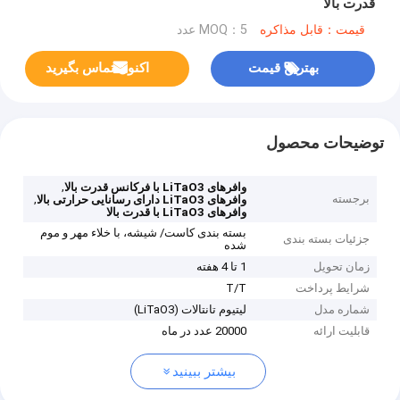
قدرت بالا
قیمت：قابل مذاکره
MOQ：5 عدد
بهترین قیمت
اکنون تماس بگیرید
توضیحات محصول
,
وافرهای LiTaO3 با فرکانس قدرت بالا
برجسته
,
وافرهای LiTaO3 دارای رسانایی حرارتی بالا
وافرهای LiTaO3 با قدرت بالا
بسته بندی کاست/ شیشه، با خلاء مهر و موم
جزئیات بسته بندی
شده
زمان تحویل
1 تا 4 هفته
شرایط پرداخت
T/T
شماره مدل
لیتیوم تانتالات (LiTaO3)
قابلیت ارائه
20000 عدد در ماه
بیشتر ببینید