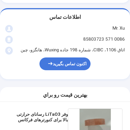
اطلاعات تماس
Mr. Xu
0086 571 85803723
اتاق 1106، CIBC، شماره 198 جاده Wuxing، هانگزو، چین
اکنون تماس بگیرید
بهترين قيمت رو براي
وفر LiTaO3 رسانای حرارتی
بالا برای کنورترهای فرکانس
قدرت بالا