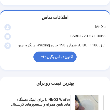
اطلاعات تماس
Mr. Xu
0086 571 85803723
اتاق 1106، CIBC، شماره 198 جاده Wuxing، هانگزو، چین
اکنون تماس بگیرید
بهترين قيمت رو براي
LiNbO3 Wafer برای اپتیک دستگاه
های تلفن همراه و سنسورهای کریستال
پیزو الکتریکی لیتیوم نیوبات