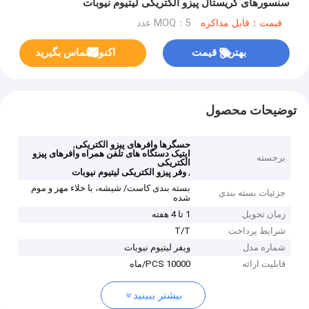
سنسورهای کریستال پیزو الکتریکی لیتیوم نیوبات
قیمت：قابل مذاکره
MOQ：5 عدد
بهترین قیمت
اکنون تماس بگیرید
توضیحات محصول
,
حسگرها وافرهای پیزو الکتریکی
اپتیک دستگاه های تلفن همراه وافرهای پیزو
برجسته
الکتریکی
,
وفر پیزو الکتریکی لیتیوم نیوبات
بسته بندی کاست/ شیشه، با خلاء مهر و موم
جزئیات بسته بندی
شده
زمان تحویل
1 تا 4 هفته
شرایط پرداخت
T/T
شماره مدل
ویفر لیتیوم نیوبات
قابلیت ارائه
10000 PCS/ماه
بیشتر ببینید